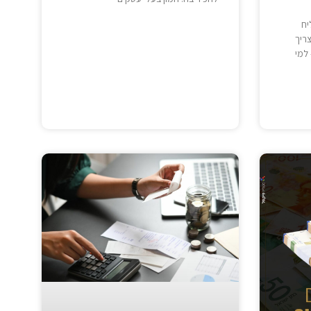
יח
ריך
למי