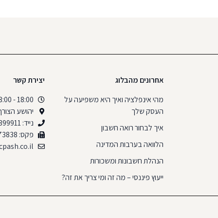
אחרונים מהבלוג
יצירת קשר
מהי אינפלציה ואיך היא משפיעה על
18:00 - 08:00
העסק שלך
יהושע הצורף 7/7, באר ש
נייד: 054-6399911
איך לבחור רואה חשבון
פקס: 08-6673838
הלוואה בערבות המדינה
pash.co.il
הנהלת חשבונות ומשכורות
ייעוץ פיננסי – מה זה ומי צריך את זה?