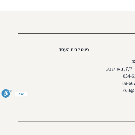
ניווט לבית העסק
בע
Gal@c
ESC